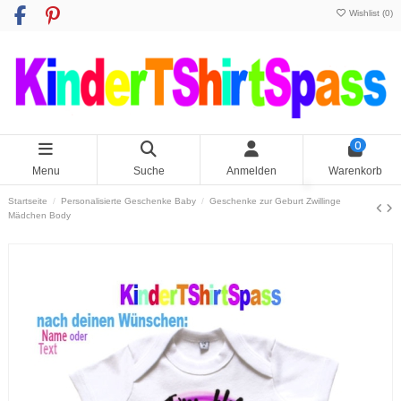
Wishlist (
0
)
0
Menu
Suche
Anmelden
Warenkorb
Startseite
Personalisierte Geschenke Baby
Geschenke zur Geburt Zwillinge
Mädchen Body