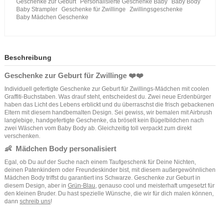
Geschenke zur Geburt
Personalisierte Geschenke Baby
Baby Body
Baby Strampler
Geschenke für Zwillinge
Zwillingsgeschenke
Baby Mädchen Geschenke
Beschreibung
Geschenke zur Geburt für Zwillinge ❤️❤️
Individuell gefertigte Geschenke zur Geburt für Zwillings-Mädchen mit coolen
Graffiti-Buchstaben. Was drauf steht, entscheidest du. Zwei neue Erdenbürger
haben das Licht des Lebens erblickt und du überraschst die frisch gebackenen
Eltern mit diesem handbemalten Design. Sei gewiss, wir bemalen mit Airbrush
langlebige, handgefertigte Geschenke, da bröselt kein Bügelbildchen nach
zwei Wäschen vom Baby Body ab. Gleichzeitig toll verpackt zum direkt
verschenken.
👶 Mädchen Body personalisiert
Egal, ob Du auf der Suche nach einem Taufgeschenk für Deine Nichten,
deinen Patenkindern oder Freundeskinder bist, mit diesem außergewöhnlichen
Mädchen Body triffst du garantiert ins Schwarze. Geschenke zur Geburt in
diesem Design, aber in
Grün-Blau
, genauso cool und meisterhaft umgesetzt für
den kleinen Bruder. Du hast spezielle Wünsche, die wir für dich malen können,
dann
schreib uns
!