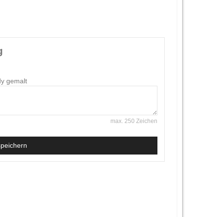
g
dy gemalt
max. 250 Zeichen
speichern