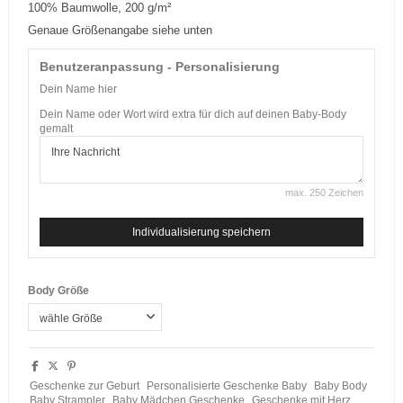
100% Baumwolle, 200 g/m²
Genaue Größenangabe siehe unten
Benutzeranpassung - Personalisierung
Dein Name hier
Dein Name oder Wort wird extra für dich auf deinen Baby-Body
gemalt
max. 250 Zeichen
Individualisierung speichern
Body Größe
Geschenke zur Geburt
Personalisierte Geschenke Baby
Baby Body
Baby Strampler
Baby Mädchen Geschenke
Geschenke mit Herz