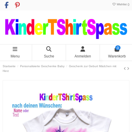
Wishlist (
)
0
Menu
Suche
Anmelden
Warenkorb
Startseite
Personalisierte Geschenke Baby
Geschenk zur Geburt Mädchen mit
Herz