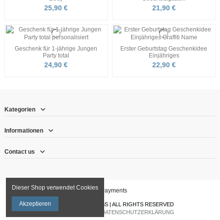
25,90 €
21,90 €
Geschenk für 1-jährige Jungen
Erster Geburtstag Geschenkidee
Party total
Einjähriges
24,90 €
22,90 €
Kategorien
Informationen
Contact us
Dieser Shop verwendet Cookies
Akzeptieren
© KINDERTSHIRTSPASS | ALL RIGHTS RESERVED
|
IMPRESSUM
|
AGB
|
DATENSCHUTZERKLÄRUNG