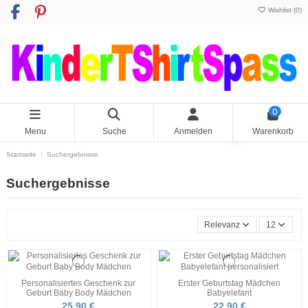
Wishlist (
0
)
0
Menu
Suche
Anmelden
Warenkorb
Startseite
Suchergebnisse
Suchergebnisse
Relevanz
12
Personalisiertes Geschenk zur
Erster Geburtstag Mädchen
Geburt Baby Body Mädchen
Babyelefant
25,90 €
22,90 €