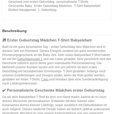
Geschenk zum ersten Geburtstag
personalisierte T-Shirts
Geschenke Baby
Erster Geburtstag Mädchen
T-Shirt Babyelefant
Elefant Handgemalt
1. Geburtstag
Beschreibung
🎁 Erster Geburtstag Mädchen T-Shirt Babyelefant
Bald ist ein ganz besonderer Tag – erster Geburtstag dein Mädchen wird in
diesem Jahr ein Kleinkind. Dieses Ereignis verdient ein ganz wundervolles
Erinnerungsgeschenk an die Baby-Zeit. Dein süßes Babyelefant T-Shirt haben
wir mit der
Geburtstagszahl 1
und viel Liebe gestaltet. Sehr persönlich wird das
Geschenk natürlich durch deine ganz individuelle Personalisierung. Die
Mehrheit unserer Kunden lassen sich von uns jährlich ab dem ersten
Geburtstag ein bezauberndes Erinnerungs- T-Shirt gestalten. Anfangs nach
unseren Empfehlungen und Designs später, wenn die Kids größer werden,
gestalten wir ihnen T-Shirts,
Caps
und Hoodies über eine Sonderanfertigung
nach Lieblingsinteressen.
✔️ Personalisierte Geschenke Mädchen erster Geburtstag
Da wir dein Babyelefant T-Shirt für dich von Hand malen, kannst du es nach
deinen Wünschen personalisieren. Entweder mit dem Namen oder
Kosenamen deines kleinen Lieblings, sogar zusätzlich mit Geburtsdatum ist
auch möglich. Dieses niedliche Design haben wir farblich optimal aufeinander
abgestimmt. Möchtest du eine eigene Farbvorstellung von uns umgesetzt