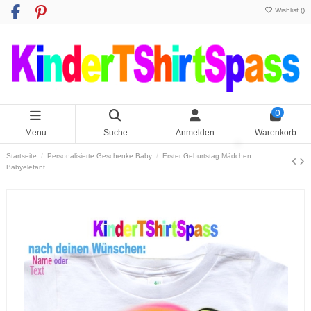
Wishlist (
)
0
Menu
Suche
Anmelden
Warenkorb
Startseite
Personalisierte Geschenke Baby
Erster Geburtstag Mädchen
Babyelefant