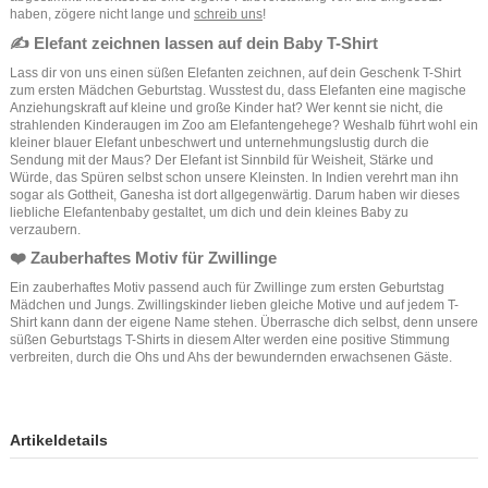
haben, zögere nicht lange und
schreib uns
!
✍️ Elefant zeichnen lassen auf dein Baby T-Shirt
Lass dir von uns einen süßen Elefanten zeichnen, auf dein Geschenk T-Shirt
zum ersten Mädchen Geburtstag. Wusstest du, dass Elefanten eine magische
Anziehungskraft auf kleine und große Kinder hat? Wer kennt sie nicht, die
strahlenden Kinderaugen im Zoo am Elefantengehege? Weshalb führt wohl ein
kleiner blauer Elefant unbeschwert und unternehmungslustig durch die
Sendung mit der Maus? Der Elefant ist Sinnbild für Weisheit, Stärke und
Würde, das Spüren selbst schon unsere Kleinsten. In Indien verehrt man ihn
sogar als Gottheit, Ganesha ist dort allgegenwärtig. Darum haben wir dieses
liebliche Elefantenbaby gestaltet, um dich und dein kleines Baby zu
verzaubern.
❤️ Zauberhaftes Motiv für Zwillinge
Ein zauberhaftes Motiv passend auch für Zwillinge zum ersten Geburtstag
Mädchen und Jungs. Zwillingskinder lieben gleiche Motive und auf jedem T-
Shirt kann dann der eigene Name stehen. Überrasche dich selbst, denn unsere
süßen Geburtstags T-Shirts in diesem Alter werden eine positive Stimmung
verbreiten, durch die Ohs und Ahs der bewundernden erwachsenen Gäste.
Artikeldetails