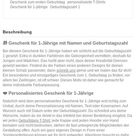
Geschenk zum ersten Geburtstag
personalisierte T-Shirts
Geschenk für 1-jährige
Geburtstagszahl 1
Beschreibung
🎁 Geschenk für 1-Jährige mit Namen und Geburtstagszahl
Bei diesem Geschenk für 1-Jährige haben wir schlicht auf die Geburtstagszahl
1 gesetzt. Extra in dunklen Farbtönen die Geborgenheit vermitteln, deshalb für
Jungen und Mädchen. Das heißt aber nicht, dass deiner Kreativität Grenzen
gesetzt werden. Findest du die Farben eines anderen Designs für deinen
kleinen Schatz passender, dann
schreib uns
gerne und wir malen das für dich!
Ein besonderes und einzigartiges Geschenk zum 1. Geburtstag zu finden, vor
allem bei Zwillingen, ist oft schwer. Dieses Motiv ist daher wie gemacht für
deine individuelle Farbanpassung.
❤️ Personalisiertes Geschenk für 1-Jährige
Natürlich wird dein personalisiertes Geschenk für 1-Jährige erst richtig zum
Unikat, durch deine Personalisierung mit Namen, Text oder Kosenamen. Auf
Wunsch auch mit Datum unter der Geburtstagszahl. Du schreibst uns deine
Wünsche, indem du sie direkt in das Infofeld bei deiner Bestellung eingibst. Da
wir jedes
Geburtstags T-Shirt
, jede Kappe und jeden Hoodie von Hand
bemalen und nicht bedrucken, stehen dir fast unbegrenzte Möglichkeiten der
Gestaltung offen. Auch ein ganz eigenes Design in Form einer
Sonderanfertigung können wir für dich entwerfen. Allerdings braucht es dafür