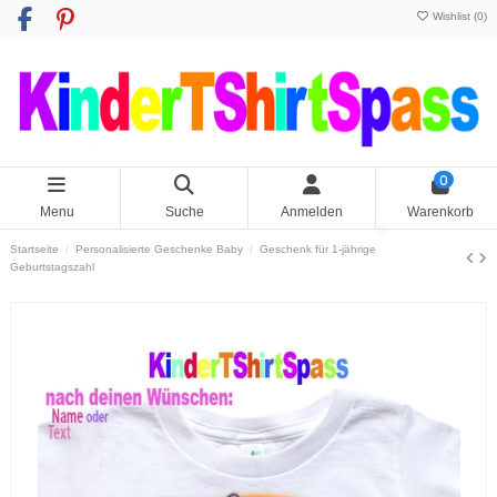
Wishlist (
0
)
0
Menu
Suche
Anmelden
Warenkorb
Startseite
Personalisierte Geschenke Baby
Geschenk für 1-jährige
Geburtstagszahl