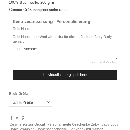
100% Baumwolle, 200 g/m²
Genaue Größenangabe siehe unten
Benutzeranpassung - Personalisierung
Dein Name hier
Dein Name oder Wort wird extra für dich auf deinen Baby-Body
gemalt
max. 250 Zeichen
Individualisierung speichern
Body Größe
Geschenke zur Geburt
Personalisierte Geschenke Baby
Baby Body
Baby Strampler
Namensgeschenke
Babybody mit Namen