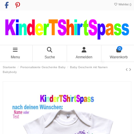
Wishlist (
)
0
Menu
Suche
Anmelden
Warenkorb
Startseite
Personalisierte Geschenke Baby
Baby Geschenk mit Namen
Babybody