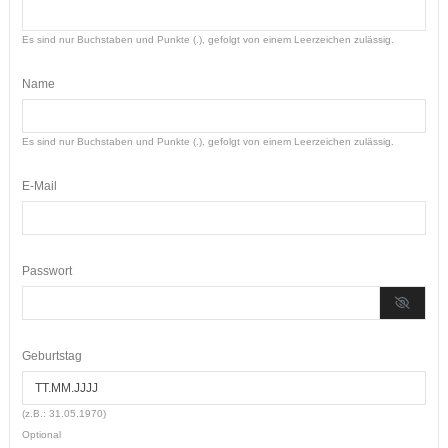
Es sind nur Buchstaben und Punkte (.), gefolgt von einem Leerzeichen zulässig.
Name
Es sind nur Buchstaben und Punkte (.), gefolgt von einem Leerzeichen zulässig.
E-Mail
Passwort
Geburtstag
(z.B.: 31.05.1970)
Optional