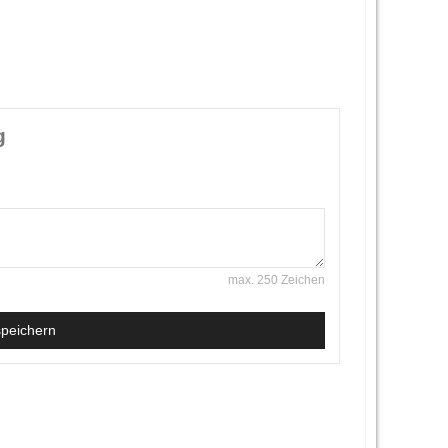
g
max. 250 Zeichen
speichern