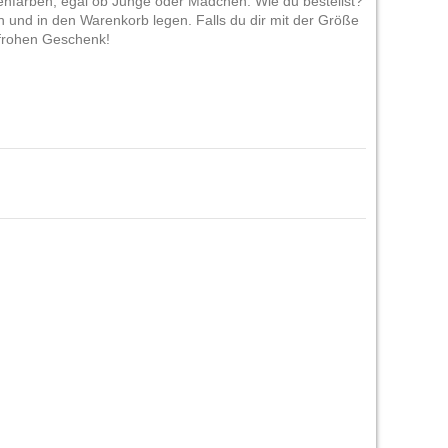
genfarben, egal ob Junge oder Mädchen. Wie du bestellst?
und in den Warenkorb legen. Falls du dir mit der Größe
nfrohen Geschenk!