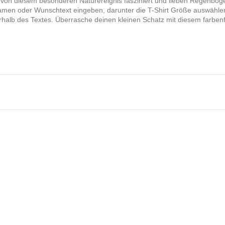
nd von diesem besonderen Naturereignis fasziniert und lieben Regenbo
amen oder Wunschtext eingeben, darunter die T-Shirt Größe auswählen 
nterhalb des Textes. Überrasche deinen kleinen Schatz mit diesem farbe