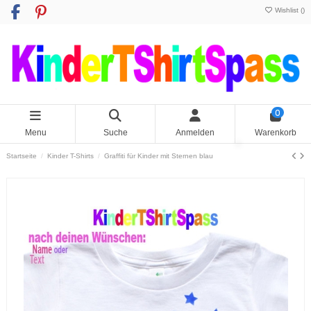
Wishlist (
)
0
Menu
Suche
Anmelden
Warenkorb
Startseite
Kinder T-Shirts
Graffiti für Kinder mit Sternen blau