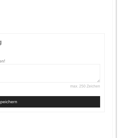
g
en!
max. 250 Zeichen
speichern