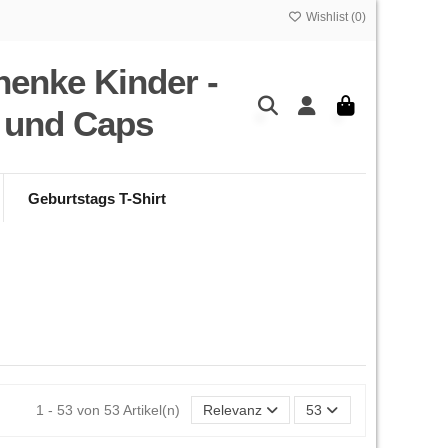
Wishlist (
0
)
henke Kinder -
s und Caps
Geburtstags T-Shirt
1 - 53 von 53 Artikel(n)
Relevanz
53