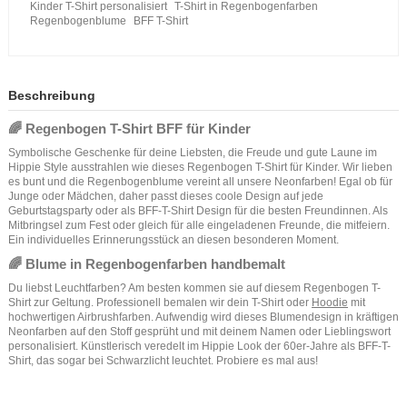
Kinder T-Shirt personalisiert
T-Shirt in Regenbogenfarben
Regenbogenblume
BFF T-Shirt
Beschreibung
🌈 Regenbogen T-Shirt BFF für Kinder
Symbolische Geschenke für deine Liebsten, die Freude und gute Laune im
Hippie Style ausstrahlen wie dieses Regenbogen T-Shirt für Kinder. Wir lieben
es bunt und die Regenbogenblume vereint all unsere Neonfarben! Egal ob für
Junge oder Mädchen, daher passt dieses coole Design auf jede
Geburtstagsparty oder als BFF-T-Shirt Design für die besten Freundinnen. Als
Mitbringsel zum Fest oder gleich für alle eingeladenen Freunde, die mitfeiern.
Ein individuelles Erinnerungsstück an diesen besonderen Moment.
🌈 Blume in Regenbogenfarben handbemalt
Du liebst Leuchtfarben? Am besten kommen sie auf diesem Regenbogen T-
Shirt zur Geltung. Professionell bemalen wir dein T-Shirt oder
Hoodie
mit
hochwertigen Airbrushfarben. Aufwendig wird dieses Blumendesign in kräftigen
Neonfarben auf den Stoff gesprüht und mit deinem Namen oder Lieblingswort
personalisiert. Künstlerisch veredelt im Hippie Look der 60er-Jahre als BFF-T-
Shirt, das sogar bei Schwarzlicht leuchtet. Probiere es mal aus!