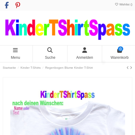
Wishlist (
)
0
Menu
Suche
Anmelden
Warenkorb
Startseite
Kinder T-Shirts
Regenbogen Blume Kinder T-Shirt