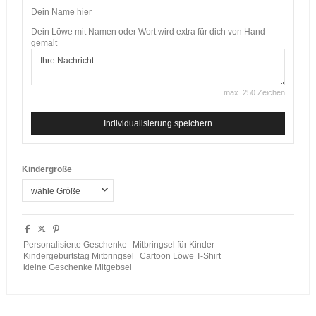
Dein Name hier
Dein Löwe mit Namen oder Wort wird extra für dich von Hand
gemalt
max. 250 Zeichen
Individualisierung speichern
Kindergröße
Personalisierte Geschenke
Mitbringsel für Kinder
Kindergeburtstag Mitbringsel
Cartoon Löwe T-Shirt
kleine Geschenke Mitgebsel