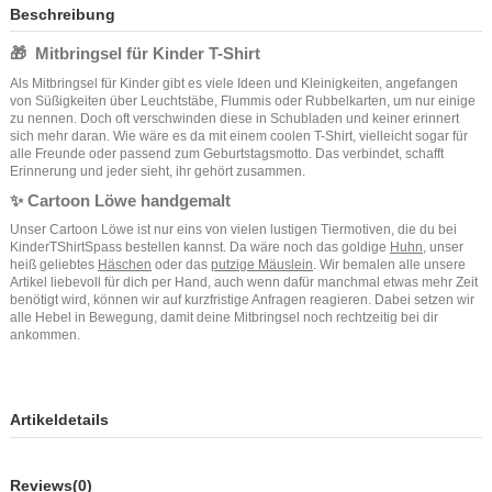
Beschreibung
🎁 Mitbringsel für Kinder T-Shirt
Als Mitbringsel für Kinder gibt es viele Ideen und Kleinigkeiten, angefangen
von Süßigkeiten über Leuchtstäbe, Flummis oder Rubbelkarten, um nur einige
zu nennen. Doch oft verschwinden diese in Schubladen und keiner erinnert
sich mehr daran. Wie wäre es da mit einem coolen T-Shirt, vielleicht sogar für
alle Freunde oder passend zum Geburtstagsmotto. Das verbindet, schafft
Erinnerung und jeder sieht, ihr gehört zusammen.
✨ Cartoon Löwe handgemalt
Unser Cartoon Löwe ist nur eins von vielen lustigen Tiermotiven, die du bei
KinderTShirtSpass bestellen kannst. Da wäre noch das goldige
Huhn
, unser
heiß geliebtes
Häschen
oder das
putzige Mäuslein
. Wir bemalen alle unsere
Artikel liebevoll für dich per Hand, auch wenn dafür manchmal etwas mehr Zeit
benötigt wird, können wir auf kurzfristige Anfragen reagieren. Dabei setzen wir
alle Hebel in Bewegung, damit deine Mitbringsel noch rechtzeitig bei dir
ankommen.
Artikeldetails
Reviews
(0)