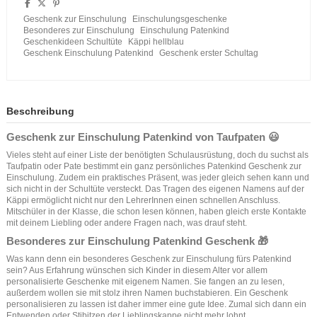
Geschenk zur Einschulung
Einschulungsgeschenke
Besonderes zur Einschulung
Einschulung Patenkind
Geschenkideen Schultüte
Käppi hellblau
Geschenk Einschulung Patenkind
Geschenk erster Schultag
Beschreibung
Geschenk zur Einschulung Patenkind von Taufpaten 😃
Vieles steht auf einer Liste der benötigten Schulausrüstung, doch du suchst als
Taufpatin oder Pate bestimmt ein ganz persönliches Patenkind Geschenk zur
Einschulung. Zudem ein praktisches Präsent, was jeder gleich sehen kann und
sich nicht in der Schultüte versteckt. Das Tragen des eigenen Namens auf der
Käppi ermöglicht nicht nur den LehrerInnen einen schnellen Anschluss.
Mitschüler in der Klasse, die schon lesen können, haben gleich erste Kontakte
mit deinem Liebling oder andere Fragen nach, was drauf steht.
Besonderes zur Einschulung Patenkind Geschenk 🎁
Was kann denn ein besonderes Geschenk zur Einschulung fürs Patenkind
sein? Aus Erfahrung wünschen sich Kinder in diesem Alter vor allem
personalisierte Geschenke mit eigenem Namen. Sie fangen an zu lesen,
außerdem wollen sie mit stolz ihren Namen buchstabieren. Ein Geschenk
personalisieren zu lassen ist daher immer eine gute Idee. Zumal sich dann ein
Entwenden oder Stibitzen der Lieblingskappe nicht mehr lohnt.