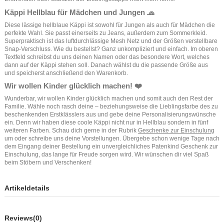
Käppi Hellblau für Mädchen und Jungen 🧢
Diese lässige hellblaue Käppi ist sowohl für Jungen als auch für Mädchen die
perfekte Wahl. Sie passt einerseits zu Jeans, außerdem zum Sommerkleid.
Superpraktisch ist das luftdurchlässige Mesh Netz und der Größen verstellbare
Snap-Verschluss. Wie du bestellst? Ganz unkompliziert und einfach. Im oberen
Textfeld schreibst du uns deinen Namen oder das besondere Wort, welches
dann auf der Käppi stehen soll. Danach wählst du die passende Größe aus
und speicherst anschließend den Warenkorb.
Wir wollen Kinder glücklich machen! ❤️
Wunderbar, wir wollen Kinder glücklich machen und somit auch den Rest der
Familie. Wähle noch rasch deine – beziehungsweise die Lieblingsfarbe des zu
beschenkenden Erstklässlers aus und gebe deine Personalisierungswünsche
ein. Denn wir haben diese coole Käppi nicht nur in Hellblau sondern in fünf
weiteren Farben. Schau dich gerne in der Rubrik
Geschenke zur Einschulung
um oder schreibe uns deine Vorstellungen. Übergebe schon wenige Tage nach
dem Eingang deiner Bestellung ein unvergleichliches Patenkind Geschenk zur
Einschulung, das lange für Freude sorgen wird. Wir wünschen dir viel Spaß
beim Stöbern und Verschenken!
Artikeldetails
Reviews
(0)