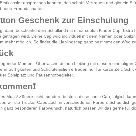
 Erstklässler ansprechen können, das schafft Vertrauen und gibt ein St
ßt neue Freundschaften.
utton Geschenk zur Einschulung
, dann beschenke dein Schulkind mit einer coolen Kinder Cap. Extra f
 getragen wird. Deine Cap wird individuell mit dem Namen oder Spitz
m mehr möglich. So findet die Lieblingscap ganz bestimmt den Weg z
tück
 aufregender Moment. Überrasche deinen Liebling mit diesem einmalig
enn Süßigkeiten und Schulutensilien erfreuen nur für kurze Zeit. Schick
uer Spielplatz und Pausenhofbegleiter.
g kommen❗
tes Muss! Zögere nicht, sondern bestelle diese coole Cap, folglich kann
haben wir die Trucker Caps auch in verschiedenen Farben. Schau dich g
en ganz besonderen Farbwunsch, natürlich passen wir das gerne für dic