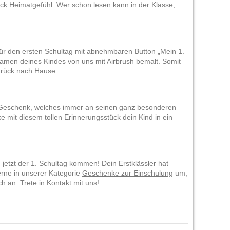
ück Heimatgefühl. Wer schon lesen kann in der Klasse,
ür den ersten Schultag mit abnehmbaren Button „Mein 1.
namen deines Kindes von uns mit Airbrush bemalt. Somit
urück nach Hause.
en Geschenk, welches immer an seinen ganz besonderen
e mit diesem tollen Erinnerungsstück dein Kind in ein
 jetzt der 1. Schultag kommen! Dein Erstklässler hat
erne in unserer Kategorie
Geschenke zur Einschulung
um,
h an. Trete in Kontakt mit uns!