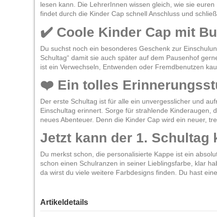
lesen kann. Die LehrerInnen wissen gleich, wie sie euren
findet durch die Kinder Cap schnell Anschluss und schlie
✔️ Coole Kinder Cap mit B
Du suchst noch ein besonderes Geschenk zur Einschulung
Schultag“ damit sie auch später auf dem Pausenhof gerne
ist ein Verwechseln, Entwenden oder Fremdbenutzen kau
❤️ Ein tolles Erinnerungss
Der erste Schultag ist für alle ein unvergesslicher und
Einschultag erinnert. Sorge für strahlende Kinderaugen, d
neues Abenteuer. Denn die Kinder Cap wird ein neuer, tre
Jetzt kann der 1. Schulta
Du merkst schon, die personalisierte Kappe ist ein absolu
schon einen Schulranzen in seiner Lieblingsfarbe, klar 
da wirst du viele weitere Farbdesigns finden. Du hast ein
Artikeldetails