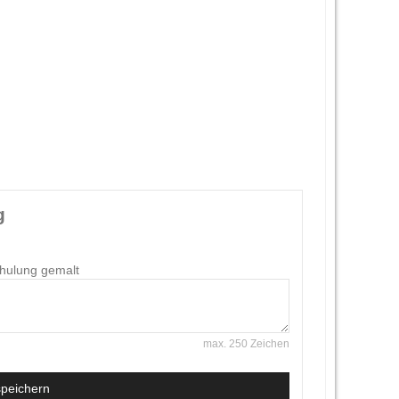
g
chulung gemalt
max. 250 Zeichen
speichern