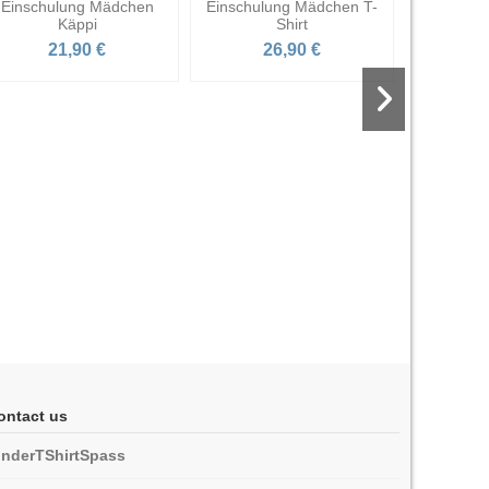
Einschulung Mädchen
Einschulung Mädchen T-
Käppi
Shirt
21,90 €
26,90 €
T-Shirt V
2
ontact us
inderTShirtSpass