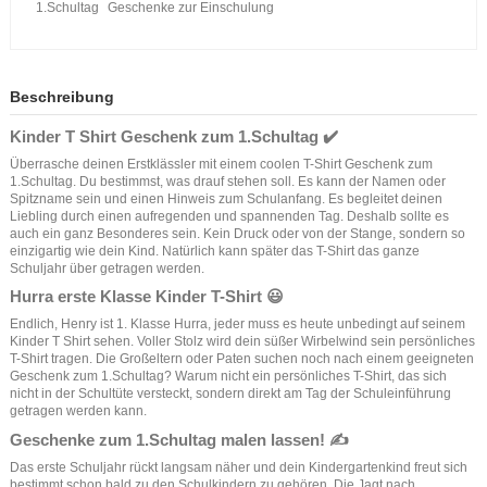
1.Schultag
Geschenke zur Einschulung
Beschreibung
Kinder T Shirt Geschenk zum 1.Schultag ✔️
Überrasche deinen Erstklässler mit einem coolen T-Shirt Geschenk zum
1.Schultag. Du bestimmst, was drauf stehen soll. Es kann der Namen oder
Spitzname sein und einen Hinweis zum Schulanfang. Es begleitet deinen
Liebling durch einen aufregenden und spannenden Tag. Deshalb sollte es
auch ein ganz Besonderes sein. Kein Druck oder von der Stange, sondern so
einzigartig wie dein Kind. Natürlich kann später das T-Shirt das ganze
Schuljahr über getragen werden.
Hurra erste Klasse Kinder T-Shirt 😃
Endlich, Henry ist 1. Klasse Hurra, jeder muss es heute unbedingt auf seinem
Kinder T Shirt sehen. Voller Stolz wird dein süßer Wirbelwind sein persönliches
T-Shirt tragen. Die Großeltern oder Paten suchen noch nach einem geeigneten
Geschenk zum 1.Schultag? Warum nicht ein persönliches T-Shirt, das sich
nicht in der Schultüte versteckt, sondern direkt am Tag der Schuleinführung
getragen werden kann.
Geschenke zum 1.Schultag malen lassen! ✍️
Das erste Schuljahr rückt langsam näher und dein Kindergartenkind freut sich
bestimmt schon bald zu den Schulkindern zu gehören. Die Jagt nach