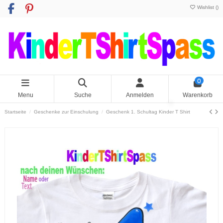
Wishlist (
)
0
Menu
Suche
Anmelden
Warenkorb
Startseite
Geschenke zur Einschulung
Geschenk 1. Schultag Kinder T Shirt