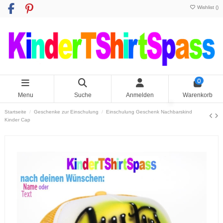
Wishlist (
)
0
Menu
Suche
Anmelden
Warenkorb
Startseite
Geschenke zur Einschulung
Einschulung Geschenk Nachbarskind
Kinder Cap