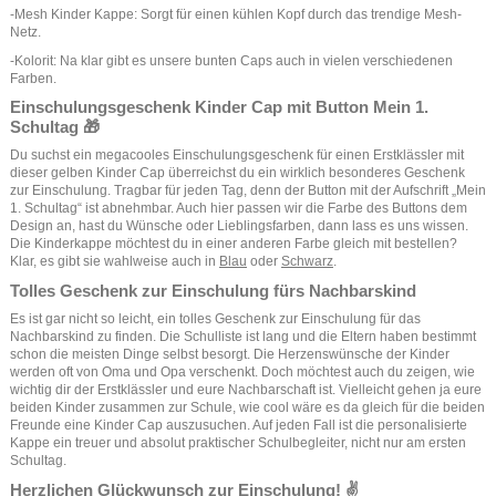
-Mesh Kinder Kappe: Sorgt für einen kühlen Kopf durch das trendige Mesh-
Netz.
-Kolorit: Na klar gibt es unsere bunten Caps auch in vielen verschiedenen
Farben.
Einschulungsgeschenk Kinder Cap mit Button Mein 1.
Schultag 🎁
Du suchst ein megacooles Einschulungsgeschenk für einen Erstklässler mit
dieser gelben Kinder Cap überreichst du ein wirklich besonderes Geschenk
zur Einschulung. Tragbar für jeden Tag, denn der Button mit der Aufschrift „Mein
1. Schultag“ ist abnehmbar. Auch hier passen wir die Farbe des Buttons dem
Design an, hast du Wünsche oder Lieblingsfarben, dann lass es uns wissen.
Die Kinderkappe möchtest du in einer anderen Farbe gleich mit bestellen?
Klar, es gibt sie wahlweise auch in
Blau
oder
Schwarz
.
Tolles Geschenk zur Einschulung fürs Nachbarskind
Es ist gar nicht so leicht, ein tolles Geschenk zur Einschulung für das
Nachbarskind zu finden. Die Schulliste ist lang und die Eltern haben bestimmt
schon die meisten Dinge selbst besorgt. Die Herzenswünsche der Kinder
werden oft von Oma und Opa verschenkt. Doch möchtest auch du zeigen, wie
wichtig dir der Erstklässler und eure Nachbarschaft ist. Vielleicht gehen ja eure
beiden Kinder zusammen zur Schule, wie cool wäre es da gleich für die beiden
Freunde eine Kinder Cap auszusuchen. Auf jeden Fall ist die personalisierte
Kappe ein treuer und absolut praktischer Schulbegleiter, nicht nur am ersten
Schultag.
Herzlichen Glückwunsch zur Einschulung! ✌️