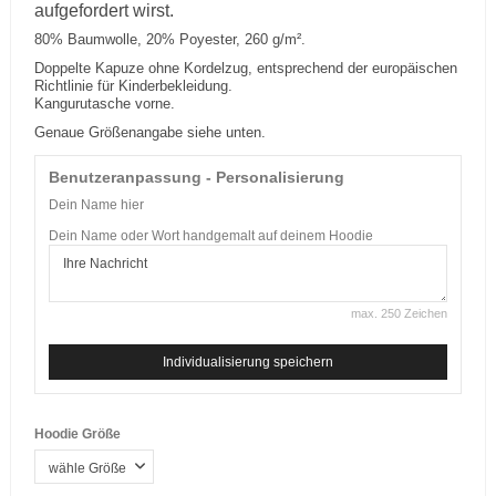
aufgefordert wirst.
80% Baumwolle, 20% Poyester, 260 g/m².
Doppelte Kapuze ohne Kordelzug, entsprechend der europäischen
Richtlinie für Kinderbekleidung.
Kangurutasche vorne.
Genaue Größenangabe siehe unten.
Benutzeranpassung - Personalisierung
Dein Name hier
Dein Name oder Wort handgemalt auf deinem Hoodie
max. 250 Zeichen
Individualisierung speichern
Hoodie Größe