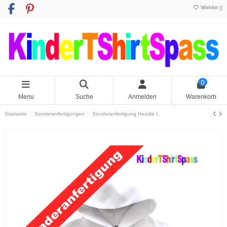
Wishlist (
)
0
Menu
Suche
Anmelden
Warenkorb
Startseite
Sonderanfertigungen
Sonderanfertigung Hoodie I.