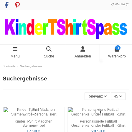
Wishlist (
0
)
0
Menu
Suche
Anmelden
Warenkorb
Startseite
Suchergebnisse
Suchergebnisse
Relevanz
45
Kinder T-Shirt Mädchen
Personalisierte Fußball
Sternenwirbel
Geschenke Kinder Fußball T-Shirt
17,90 €
28,90 €