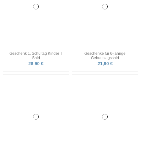
Käppi mit Wunschnamen und
Halloween Totenkopf
Stern
Baseballkappe
14,90 €
36,90 €