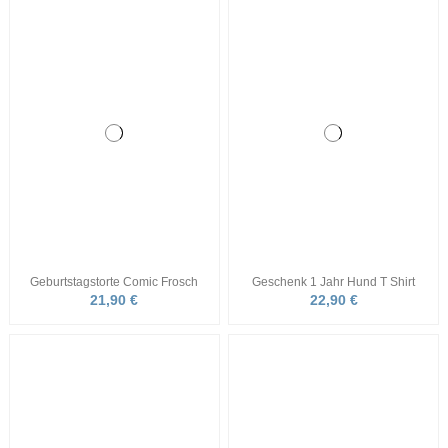
Besonderes Geschenk zum 1.
Käppi Kinder mit Namen und
Geburtstag T Shirt personalisiert
Smileys
22,90 €
21,90 €
Kappe für Kinder mit Sternen
Kinderkappe Street Style
16,90 €
19,90 €