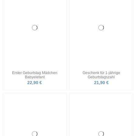
Erster Geburtstag Mädchen
Geschenk für 1-jährige
Babyelefant
Geburtstagszahl
22,90 €
21,90 €
Kleine Geschenke für Kinder
T-Shirt Einschulung mit Cartoon
21,90 €
26,90 €
Geschenk für Dreijährige
Luftballon Geburtstag
Geburtstagsshirt
21,90 €
21,90 €
Geschenk für 5-jährige
Geschenk für Zweijährige
personalisiert
personalisiert
21,90 €
21,90 €