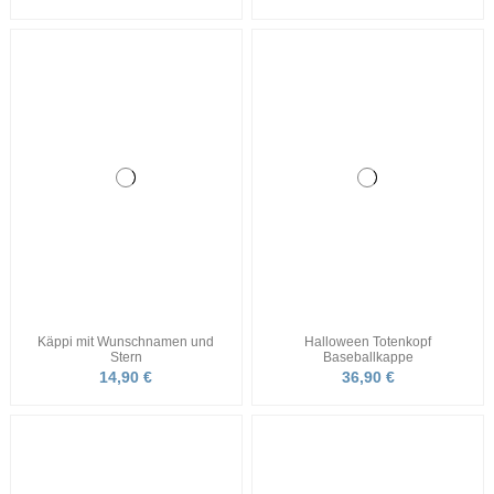
Geschenk zur Einschulung
Mädchen Käppi
21,90 €
Kategorien
Informationen
Contact us
© KINDERTSHIRTSPASS | ALL RIGHTS RESERVED
|
IMPRESSUM
|
AGB
|
DATENSCHUTZERKLÄRUNG