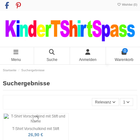
Wishlist (
0
)
0
Menu
Suche
Anmelden
Warenkorb
Startseite
Suchergebnisse
Suchergebnisse
Relevanz
1
T-Shirt Vorschulkind mit Stift
26,90 €