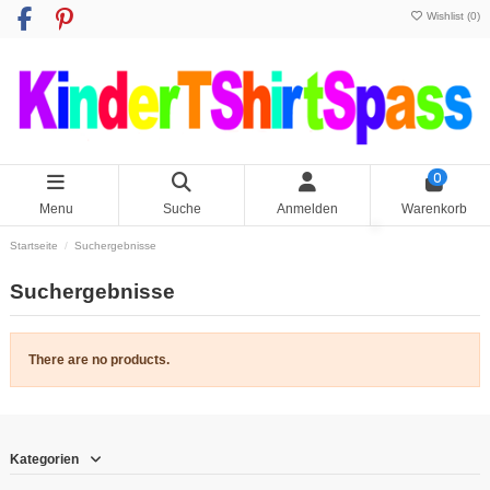
Wishlist (
0
)
0
Menu
Suche
Anmelden
Warenkorb
Startseite
Suchergebnisse
Suchergebnisse
There are no products.
Kategorien